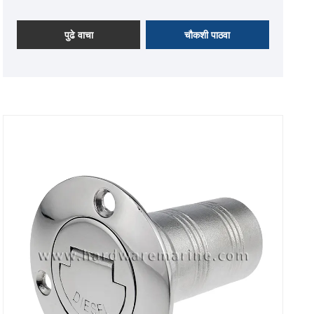
हँडल
पुढे वाचा
चौकशी पाठवा