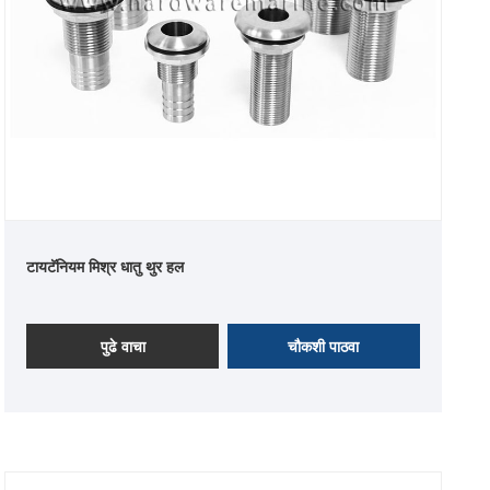
टायटॅनियम मिश्र धातु थुर हल
पुढे वाचा
चौकशी पाठवा