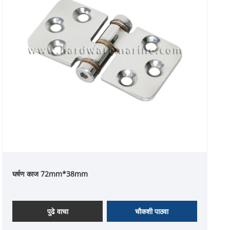
घर्षण काज 72mm*38mm
पुढे वाचा
चौकशी पाठवा