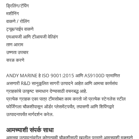
ड्रिलिंग/टॅपिंग
मशीनिंग
वाकणे / रोलिंग
ट्यूब/पाईप वाकणे
एमआयजी आणि टीआयजी वेल्डिंग
ताण आराम
उष्णता उपचार
सरळ करणे
ANDY MARINE हे ISO 9001:2015 आणि AS9100D प्रमाणित
असणारी R&D सानुकूलित सागरी उत्पादने आहेत आणि आमचा कार्यसंघ
ग्राहकांचे उत्कृष्ट समाधान देण्यासाठी वचनबद्ध आहे.
प्रत्येक ग्राहक एका पात्र टीमसोबत काम करतो जो प्रत्येक स्टेनलेस स्टील
फोर्जिंगला चौकशीपासून ऑर्डर प्लेसमेंटपर्यंत, तपासणी आणि शिपिंगद्वारे
उत्पादनापर्यंत मार्गदर्शन करेल.
आमच्याशी संपर्क साधा
आमच्या उत्पादनांवरील कोणत्याही चौकशीसाठी खालील प्रमाणे आमच्याशी मुक्तपणे