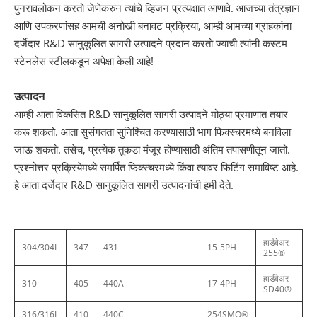
पुनरावलोकन करतो जेणेकरुन त्यांचे व्हिजन प्रत्यक्षात आणावे. आजच्या तंत्रज्ञान
आणि उपकरणांसह आमची अनोखी बनावट प्रक्रिया, आम्ही आमच्या ग्राहकांना
दर्जेदार R&D सानुकूलित सागरी उत्पादने प्रदान करतो ज्याची त्यांनी कस्टम
स्टेनलेस स्टीलकडून अपेक्षा केली आहे!
उत्पादन
आम्ही आता विकसित R&D सानुकूलित सागरी उत्पादने मोठ्या प्रमाणात तयार
करू शकतो. आता सुसंगतता सुनिश्चित करण्यासाठी भाग फिक्स्चरमध्ये बनविला
जाऊ शकतो. तसेच, प्रत्येक तुकडा मंजूर होण्यासाठी अंतिम तपासणीतून जातो.
प्रश्नोत्तर प्रक्रियेमध्ये समर्पित फिक्स्चरमध्ये किंवा त्यावर फिटिंग समाविष्ट आहे.
हे आता दर्जेदार R&D सानुकूलित सागरी उत्पादनांची हमी देते.
हार्डवेअर
304/304L
347
431
15-5PH
255®
हार्डवेअर
310
405
440A
17-4PH
SD40®
316/316L
410
440C
254SMO®