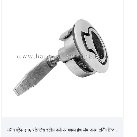
मरीन ग्रेड ३१६ स्टेनलेस स्टील फ्लोअर बकल हॅच लॅच फ्लश टर्निंग लिफ्ट