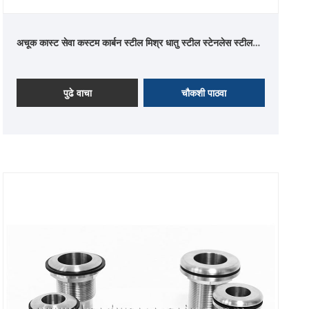
अचूक कास्ट सेवा कस्टम कार्बन स्टील मिश्र धातु स्टील स्टेनलेस स्टील
गुंतवणूक कास्टिंग भाग
पुढे वाचा
चौकशी पाठवा