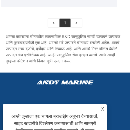
<
1
>
आमचा कारखाना चीनमधील व्यावसायिक R&D सानुकूलित सागरी उत्पादने उत्पादक
आणि पुरवठादारांपैकी एक आहे. आमची सर्व उत्पादने चीनमध्ये बनलेली आहेत. आमचे
उत्पादन उच्च दर्जाचे, दर्जेदार आणि टिकाऊ आहे. आणि आमचे मिरर पॉलिश केलेले
उत्पादन गंज प्रतिरोधक आहे. आम्ही सानुकूलित सेवा प्रदान करतो. आणि आम्ही
तुम्हाला कोटेशन आणि किंमत सूची प्रदान करू.
+86-15865772126
X
आम्ही तुम्हाला एक चांगला ब्राउझिंग अनुभव देण्यासाठी,
andy@hardwaremarine.com
साइट रहदारीचे विश्लेषण करण्यासाठी आणि सामग्री