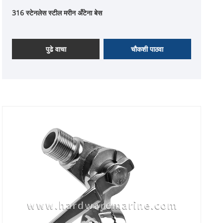
316 स्टेनलेस स्टील मरीन अँटेना बेस
पुढे वाचा
चौकशी पाठवा