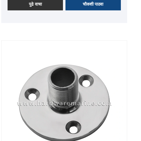
पुढे वाचा
चौकशी पाठवा