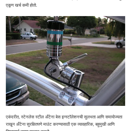
एकूण खर्च कमी होतो.
एकंदरीत, स्टेनलेस स्टील अँटेना बेस इन्स्टॉलेशनची सुलभता आणि समायोज्यता
राखून अँटेना सुरक्षितपणे माउंट करण्यासाठी एक व्यावहारिक, बहुमुखी आणि