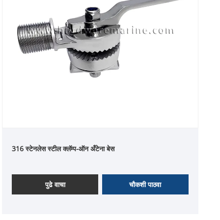
316 स्टेनलेस स्टील क्लॅम्प-ऑन अँटेना बेस
पुढे वाचा
चौकशी पाठवा