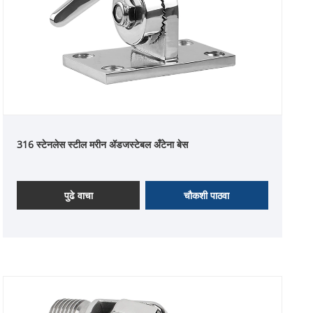
316 स्टेनलेस स्टील मरीन ॲडजस्टेबल अँटेना बेस
पुढे वाचा
चौकशी पाठवा