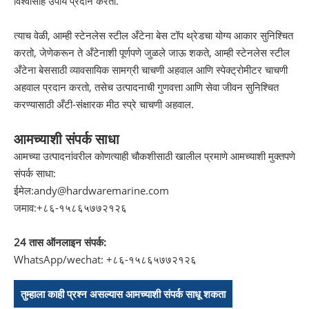
विश्वासार्ह उपाय प्रदान करतो.
त्याच वेळी, आम्ही स्टेनलेस स्टील अँटेना बेस टॉप थ्रेडचा योग्य आकार सुनिश्चित
करतो, जेणेकरून ते अँटेनाशी पूर्णपणे जुळले जाऊ शकते, आम्ही स्टेनलेस स्टील
अँटेना बेससाठी व्यावसायिक सामग्री चाचणी अहवाल आणि स्पेक्ट्रोमीटर चाचणी
अहवाल प्रदान करतो, तसेच उत्पादनाची गुणवत्ता आणि सेवा जीवन सुनिश्चित
करण्यासाठी अँटी-संक्षारक मीठ स्प्रे चाचणी अहवाल.
आमच्याशी संपर्क साधा
आमच्या उत्पादनांवरील कोणत्याही चौकशीसाठी खालील प्रमाणे आमच्याशी मुक्तपणे
संपर्क साधा:
ईमेल:
andy@hardwaremarine.com
जमाव:
+८६-१५८६५७७२१२६
24 तास ऑनलाइन संपर्क:
WhatsApp/wechat: +८६-१५८६५७७२१२६
तुम्हाला काही प्रश्न असल्यास आमच्याशी संपर्क साधू शकता