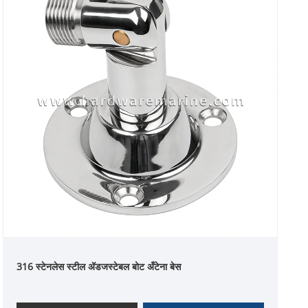
316 स्टेनलेस स्टील ॲडजस्टेबल बोट अँटेना बेस