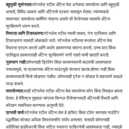
बहुमुखी सुसंगतता:
स्टेनलेस स्टील अँटेना बेस अनेकदा समायोज्य आणि बहुमुखी
असतो, विविध आकार आणि अँटेनाचे प्रकार सामावून घेतात. त्यांच्याकडे
सामान्यत: समायोज्य क्लॅम्पिंग यंत्रणा असते जी वेगवेगळ्या व्यासांचे अँटेना
सुरक्षितपणे धारण करते.
स्थिरता आणि टिकाऊपणा:
स्टेनलेस स्टील त्याची ताकद, गंज प्रतिकार आणि
टिकाऊपणा यासाठी ओळखले जाते. स्टेनलेस स्टीलचा बनलेला अँटेना बेस
स्थिरता प्रदान करतो आणि कठोर हवामानाचा सामना करतो, उच्च वारा किंवा
प्रतिकूल हवामानातही अँटेना सुरक्षितपणे जागी राहते याची खात्री करतो.
नुकसान नाही:
कोणत्याही ड्रिलिंग किंवा कायमस्वरूपी बदलांची आवश्यकता
नसल्यामुळे, या प्रकारच्या अँटेना माउंटमुळे संरचना खराब होणार नाही किंवा
कायमस्वरूपी चिन्हे सोडणार नाहीत. कोणत्याही ट्रेस न सोडता ते सहजपणे काढले
जाऊ शकते.
समायोज्यता:
काही स्टेनलेस स्टील अँटेना बेस समायोज्य कोन किंवा स्विव्हल क्षमता
देतात. हे वैशिष्ट्य तुम्हाला चांगल्या सिग्नल रिसेप्शनसाठी अँटेनाची स्थिती आणि
संरेखन व्यवस्थित करण्यास अनुमती देते.
प्रभावी खर्च:
स्टेनलेस स्टील अँटेना बेस हे ब्रॅकेट किंवा टॉवर सारख्या माउंटिंग
पद्धतींपेक्षा बरेचदा अधिक किफायतशीर पर्याय असतात. यासाठी कोणत्याही
अतिरिक्त हार्डवेअरची किंवा जटिल स्थापना प्रक्रियेची आवश्यकता नाही, ज्यामुळे