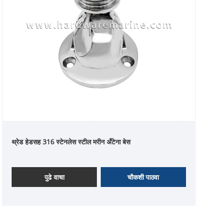
थ्रेड हेडसह 316 स्टेनलेस स्टील मरीन अँटेना बेस
पुढे वाचा
चौकशी पाठवा