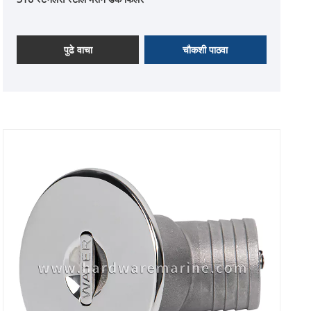
पुढे वाचा
चौकशी पाठवा