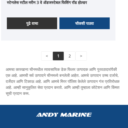
स्टेनलेस स्टील मरीन 3 वे ॲडजस्टेबल फिशिंग रॉड होल्डर
पुढे वाचा
चौकशी पाठवा
<
1
2
>
आमचा कारखाना चीनमधील व्यावसायिक डेक फिलर उत्पादक आणि पुरवठादारांपैकी
एक आहे. आमची सर्व उत्पादने चीनमध्ये बनलेली आहेत. आमचे उत्पादन उच्च दर्जाचे,
दर्जेदार आणि टिकाऊ आहे. आणि आमचे मिरर पॉलिश केलेले उत्पादन गंज प्रतिरोधक
आहे. आम्ही सानुकूलित सेवा प्रदान करतो. आणि आम्ही तुम्हाला कोटेशन आणि किंमत
सूची प्रदान करू.