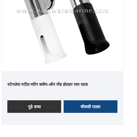
स्टेनलेस स्टील मरीन क्लॅम्प-ऑन रॉड होल्डर रबर घाला
पुढे वाचा
चौकशी पाठवा