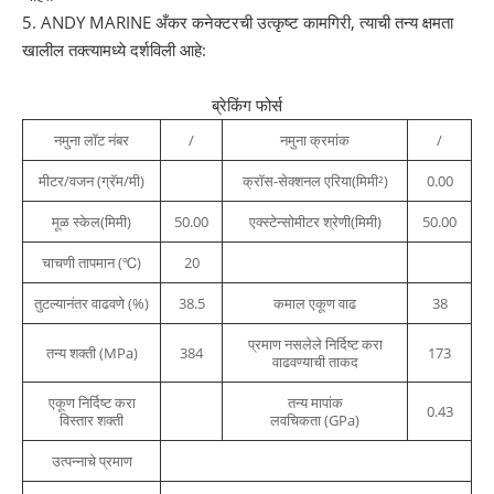
5. ANDY MARINE अँकर कनेक्टरची उत्कृष्ट कामगिरी, त्याची तन्य क्षमता
खालील तक्त्यामध्ये दर्शविली आहे:
ब्रेकिंग फोर्स
नमुना लॉट नंबर
/
नमुना क्रमांक
/
मीटर/वजन (ग्रॅम/मी)
क्रॉस-सेक्शनल एरिया(मिमी²)
0.00
मूळ स्केल(मिमी)
50.00
एक्स्टेन्सोमीटर श्रेणी(मिमी)
50.00
चाचणी तापमान (℃)
20
तुटल्यानंतर वाढवणे (%)
38.5
कमाल एकूण वाढ
38
प्रमाण नसलेले निर्दिष्ट करा
तन्य शक्ती (MPa)
384
173
वाढवण्याची ताकद
एकूण निर्दिष्ट करा
तन्य मापांक
0.43
विस्तार शक्ती
लवचिकता (GPa)
उत्पन्नाचे प्रमाण