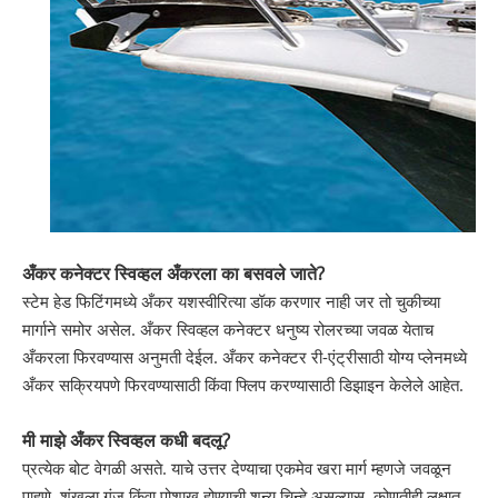
अँकर कनेक्टर स्विव्हल अँकरला का बसवले जाते?
स्टेम हेड फिटिंगमध्ये अँकर यशस्वीरित्या डॉक करणार नाही जर तो चुकीच्या
मार्गाने समोर असेल. अँकर स्विव्हल कनेक्टर धनुष्य रोलरच्या जवळ येताच
अँकरला फिरवण्यास अनुमती देईल. अँकर कनेक्टर री-एंट्रीसाठी योग्य प्लेनमध्ये
अँकर सक्रियपणे फिरवण्यासाठी किंवा फ्लिप करण्यासाठी डिझाइन केलेले आहेत.
मी माझे अँकर स्विव्हल कधी बदलू?
प्रत्येक बोट वेगळी असते. याचे उत्तर देण्याचा एकमेव खरा मार्ग म्हणजे जवळून
पाहणे. शृंखला गंज किंवा पोशाख होण्याची शून्य चिन्हे असल्यास, कोणतीही लक्षात