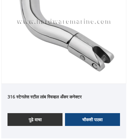
316 स्टेनलेस स्टील लांब स्विव्हल अँकर कनेक्टर
पुढे वाचा
चौकशी पाठवा