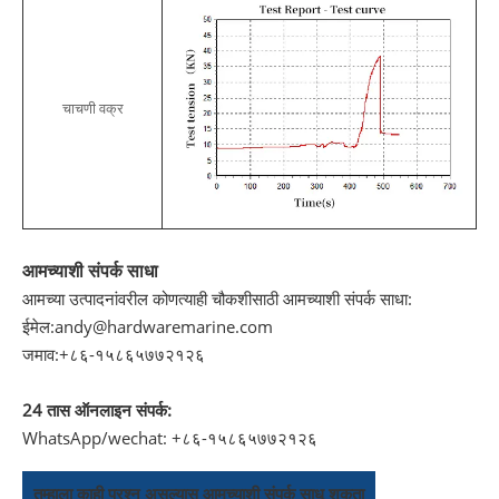
चाचणी वक्र
आमच्याशी संपर्क साधा
आमच्या उत्पादनांवरील कोणत्याही चौकशीसाठी आमच्याशी संपर्क साधा:
ईमेल:
andy@hardwaremarine.com
जमाव:
+८६-१५८६५७७२१२६
24 तास ऑनलाइन संपर्क:
WhatsApp/wechat: +८६-१५८६५७७२१२६
तुम्हाला काही प्रश्न असल्यास आमच्याशी संपर्क साधू शकता