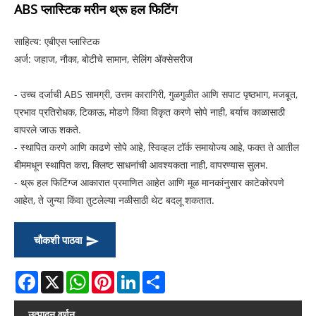
ABS प्लास्टिक मरीन थ्रू हल फिटिंग
साहित्य: एबीएस प्लास्टिक
अर्ज: जहाज, नौका, बोटीचे सामान, सेलिंग ॲक्सेसरीज
- उच्च दर्जाची ABS सामग्री, उत्तम कारागिरी, गुळगुळीत आणि सपाट पृष्ठभाग, मजबूत,
प्रभाव प्रतिरोधक, टिकाऊ, मोडणे किंवा विकृत करणे सोपे नाही, बर्याच काळासाठी
वापरले जाऊ शकते.
- स्थापित करणे आणि काढणे सोपे आहे, स्विव्हल टॉर्क समायोज्य आहे, फक्त ते आतील
बीममधून स्थापित करा, क्लिष्ट साधनांची आवश्यकता नाही, वापरण्यास सुलभ.
- थ्रू हल फिटिंग्ज आकारात प्रमाणित आहेत आणि मूळ मानकांनुसार काटेकोरपणे
आहेत, ते जुन्या किंवा तुटलेल्या नळीसाठी थेट बदलू शकतात.
चौकशी पाठवा
Facebook
X
WhatsApp
Pinterest
LinkedIn
Share
उत्पादन वर्णन