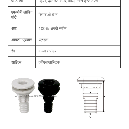
पेमेंट टर्म
व्हिसा, क्रेडिट कार्ड, पेपल, टीटी हस्तांतरण
एफओबी लोडिंग
किंगदाओ चीन
पोर्ट
अट
100% अगदी नवीन
आयटम प्रकार
थ्रुहल
रंग
काळा / पांढरा
साहित्य
एबीएसप्लास्टिक