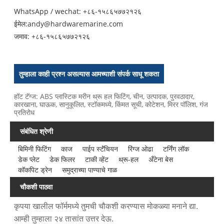
WhatsApp / wechat: +८६-१५८६५७७२१२६
ईमेल:
andy@hardwaremarine.com
जमाव:
+८६-१५८६५७७२१२६
तुम्हाला काही प्रश्न असल्यास आमच्याशी संपर्क साधू शकता
हॉट टॅग्ज: ABS प्लास्टिक मरीन थ्रू हल फिटिंग, चीन, उत्पादक, पुरवठादार,
कारखाना, घाऊक, सानुकूलित, स्टॉकमध्ये, किंमत सूची, कोटेशन, मिरर पॉलिश, गंज
प्रतिरोध
संबंधित श्रेणी
बिमिनी फिटिंग
काज
पाईप स्टॅंचियन
रिंग्ज ओढा
टर्निंग लॉक
डेक प्लेट
डेक फिलर
टाकी व्हेंट
थ्रू-हल
अँटेना बेस
कॉकपिट ड्रेन
समुद्राच्या पाण्याचे गाळ
चौकशी पाठवा
कृपया खालील फॉर्ममध्ये तुमची चौकशी करण्यास मोकळ्या मनाने द्या.
आम्ही तुम्हाला २४ तासांत उत्तर देऊ.