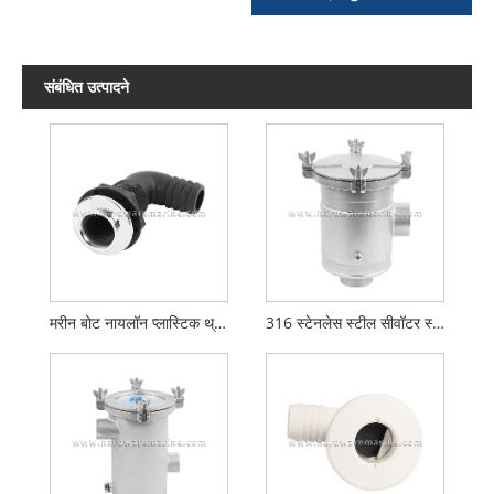
संबंधित उत्पादने
मरीन बोट नायलॉन प्लास्टिक थ्रू हल ड्रेन फ्लेअरिंग आणि स्टेनलेस स्टील टॉप कव्हरसह
316 स्टेनलेस स्टील सीवॉटर स्ट्रेनर