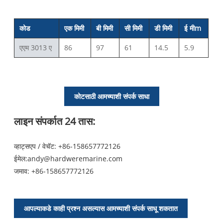
कोड
एक मिमी
बी मिमी
सी मिमी
डी मिमी
ई मी
m
एएम 3013 ए
86
97
61
14.5
5.9
कोटसाठी आमच्याशी संपर्क साधा
लाइन संपर्कात 24 तास:
व्हाट्सएप / वेचॅट: +86-158657772126
ईमेल:
andy@hardweremarine.com
जमाव:
+86-158657772126
आपल्याकडे काही प्रश्न असल्यास आमच्याशी संपर्क साधू शकतात