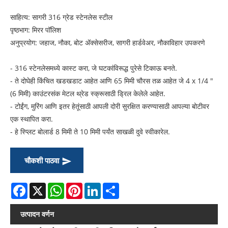
साहित्य: सागरी 316 ग्रेड स्टेनलेस स्टील
पृष्ठभाग: मिरर पॉलिश
अनुप्रयोग: जहाज, नौका, बोट अ‍ॅक्सेसरीज, सागरी हार्डवेअर, नौकाविहार उपकरणे
- 316 स्टेनलेसमध्ये कास्ट करा, जे घटकांविरूद्ध पुरेसे टिकाऊ बनते.
- ते दोघेही किंचित खडखडाट आहेत आणि 65 मिमी चौरस तळ आहेत जे 4 x 1/4 "
(6 मिमी) काउंटरसंक मेटल थ्रेड स्क्रूसाठी ड्रिल केलेले आहेत.
- टोईंग, मुरिंग आणि इतर हेतूंसाठी आपली दोरी सुरक्षित करण्यासाठी आपल्या बोटीवर
एक स्थापित करा.
- हे स्प्लिट बोलार्ड 8 मिमी ते 10 मिमी पर्यंत साखळी दुवे स्वीकारेल.
चौकशी पाठवा
Facebook
X
WhatsApp
Pinterest
LinkedIn
Share
उत्पादन वर्णन