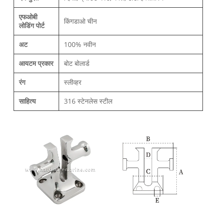
एफओबी
किंगडाओ चीन
लोडिंग पोर्ट
अट
100% नवीन
आयटम प्रकार
बोट बोलार्ड
रंग
स्लीव्हर
साहित्य
316 स्टेनलेस स्टील