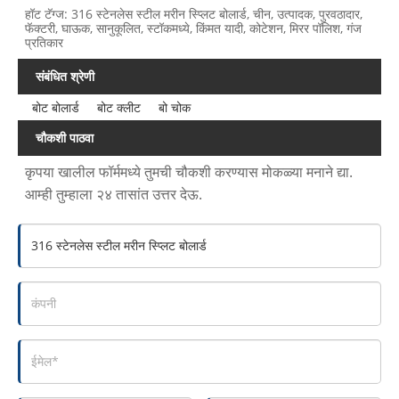
हॉट टॅग्ज: 316 स्टेनलेस स्टील मरीन स्प्लिट बोलार्ड, चीन, उत्पादक, पुरवठादार,
फॅक्टरी, घाऊक, सानुकूलित, स्टॉकमध्ये, किंमत यादी, कोटेशन, मिरर पॉलिश, गंज
प्रतिकार
संबंधित श्रेणी
बोट बोलार्ड
बोट क्लीट
बो चोक
चौकशी पाठवा
कृपया खालील फॉर्ममध्ये तुमची चौकशी करण्यास मोकळ्या मनाने द्या.
आम्ही तुम्हाला २४ तासांत उत्तर देऊ.