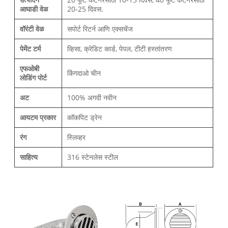
आघाडी वेळ
20-25 दिवस.
वॉरंटी वेळ
सपोर्ट रिटर्न आणि एक्सचेंज
पेमेंट टर्म
व्हिसा, क्रेडिट कार्ड, पेपल, टीटी हस्तांतरण
एफओबी
किंगदाओ चीन
लोडिंग पोर्ट
अट
100% अगदी नवीन
आयटम प्रकार
कॉकपिट ड्रेन
रंग
स्लिव्हर
साहित्य
316 स्टेनलेस स्टील