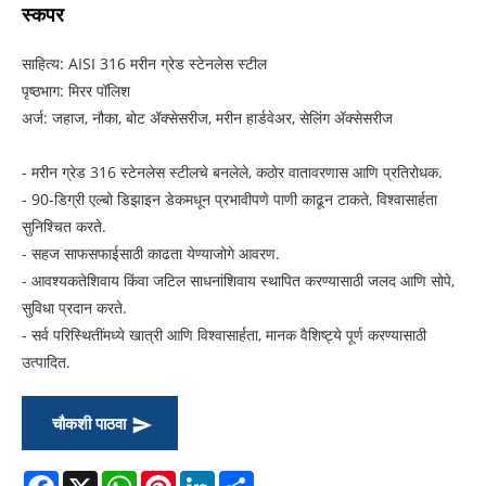
स्कपर
साहित्य: AISI 316 मरीन ग्रेड स्टेनलेस स्टील
पृष्ठभाग: मिरर पॉलिश
अर्ज: जहाज, नौका, बोट ॲक्सेसरीज, मरीन हार्डवेअर, सेलिंग ॲक्सेसरीज
- मरीन ग्रेड 316 स्टेनलेस स्टीलचे बनलेले, कठोर वातावरणास आणि प्रतिरोधक.
- 90-डिग्री एल्बो डिझाइन डेकमधून प्रभावीपणे पाणी काढून टाकते, विश्वासार्हता
सुनिश्चित करते.
- सहज साफसफाईसाठी काढता येण्याजोगे आवरण.
- आवश्यकतेशिवाय किंवा जटिल साधनांशिवाय स्थापित करण्यासाठी जलद आणि सोपे,
सुविधा प्रदान करते.
- सर्व परिस्थितींमध्ये खात्री आणि विश्वासार्हता, मानक वैशिष्ट्ये पूर्ण करण्यासाठी
उत्पादित.
चौकशी पाठवा
Facebook
X
WhatsApp
Pinterest
LinkedIn
Share