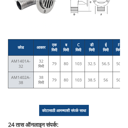
एक
ब
C
डी
ई
F
कोड
आकार
मिमी
मिमी
मिमी
मिमी
मिमी
मिमी
AM1401A-
32
79
80
103
32.5
56.5
50
32
मिमी
AM1402A-
38
79
80
103
38.5
56
50
38
मिमी
कोटासाठी आमच्याशी संपर्क साधा
24 तास ऑनलाइन संपर्क: