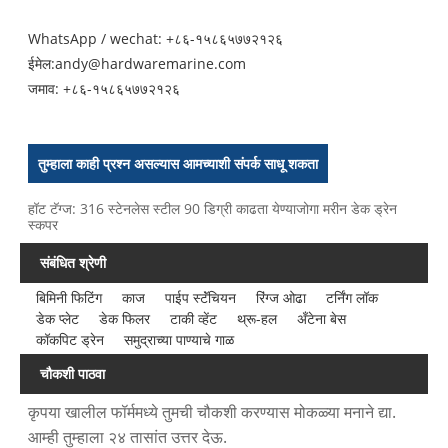
WhatsApp / wechat: +८६-१५८६५७७२१२६
ईमेल:
andy@hardwaremarine.com
जमाव:
+८६-१५८६५७७२१२६
तुम्हाला काही प्रश्न असल्यास आमच्याशी संपर्क साधू शकता
हॉट टॅग्ज: 316 स्टेनलेस स्टील 90 डिग्री काढता येण्याजोगा मरीन डेक ड्रेन
स्कपर
संबंधित श्रेणी
बिमिनी फिटिंग
काज
पाईप स्टॅंचियन
रिंग्ज ओढा
टर्निंग लॉक
डेक प्लेट
डेक फिलर
टाकी व्हेंट
थ्रू-हल
अँटेना बेस
कॉकपिट ड्रेन
समुद्राच्या पाण्याचे गाळ
चौकशी पाठवा
कृपया खालील फॉर्ममध्ये तुमची चौकशी करण्यास मोकळ्या मनाने द्या.
आम्ही तुम्हाला २४ तासांत उत्तर देऊ.